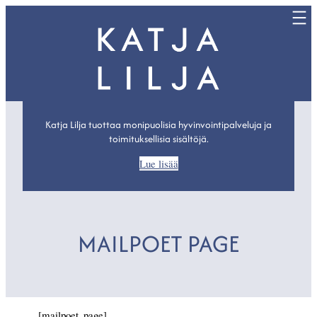
Katja Lilja tuottaa monipuolisia hyvinvointipalveluja ja
toimituksellisia sisältöjä.
Lue lisää
MAILPOET PAGE
[mailpoet_page]