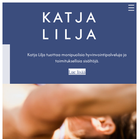
Siirry
sisältöön
Katja Lilja tuottaa monipuolisia hyvinvointipalveluja ja
toimituksellisia sisältöjä.
Lue lisää