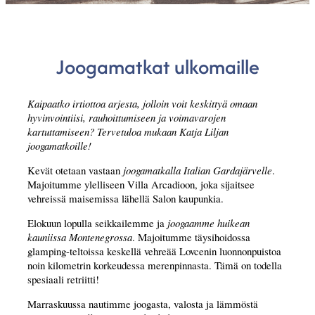
Joogamatkat ulkomaille
Kaipaatko irtiottoa arjesta, jolloin voit keskittyä omaan
hyvinvointiisi, rauhoittumiseen ja voimavarojen
kartuttamiseen? Tervetuloa mukaan Katja Liljan
joogamatkoille!
Kevät otetaan vastaan
joogamatkalla Italian Gardajärvelle
.
Majoitumme ylelliseen Villa Arcadioon, joka sijaitsee
vehreissä maisemissa lähellä Salon kaupunkia.
Elokuun lopulla seikkailemme ja
joogaamme huikean
kauniissa Montenegrossa
. Majoitumme täysihoidossa
glamping-teltoissa keskellä vehreää Lovcenin luonnonpuistoa
noin kilometrin korkeudessa merenpinnasta. Tämä on todella
spesiaali retriitti!
Marraskuussa nautimme joogasta, valosta ja lämmöstä