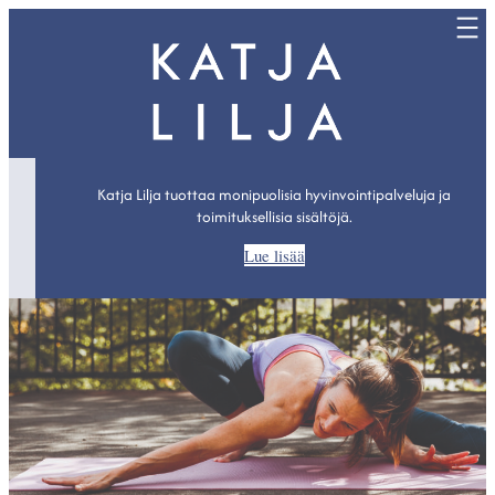
Katja Lilja tuottaa monipuolisia hyvinvointipalveluja ja
toimituksellisia sisältöjä.
Lue lisää