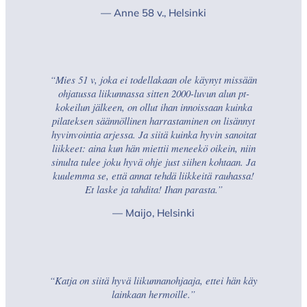
— Anne 58 v., Helsinki
“Mies 51 v, joka ei todellakaan ole käynyt missään
ohjatussa liikunnassa sitten 2000-luvun alun pt-
kokeilun jälkeen, on ollut ihan innoissaan kuinka
pilateksen säännöllinen harrastaminen on lisännyt
hyvinvointia arjessa. Ja siitä kuinka hyvin sanoitat
liikkeet: aina kun hän miettii meneekö oikein, niin
sinulta tulee joku hyvä ohje just siihen kohtaan. Ja
kuulemma se, että annat tehdä liikkeitä rauhassa!
Et laske ja tahdita! Ihan parasta.”
— Maijo, Helsinki
“Katja on siitä hyvä liikunnanohjaaja, ettei hän käy
lainkaan hermoille.”