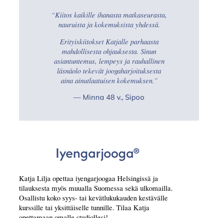
“Kiitos kaikille ihanasta matkaseurasta,
nauruista ja kokemuksista yhdessä.
Erityiskiitokset Katjalle parhaasta
mahdollisesta ohjauksesta. Sinun
asiantuntemus, lempeys ja rauhallinen
läsnäolo tekevät joogaharjoituksesta
aina ainutlaatuisen kokemuksen.”
— Minna 48 v., Sipoo
Iyengarjooga®
Katja Lilja opettaa iyengarjoogaa Helsingissä ja
tilauksesta myös muualla Suomessa sekä ulkomailla.
Osallistu koko syys- tai kevätlukukauden kestävälle
kurssille tai yksittäiselle tunnille. Tilaa Katja
opettamaan omalle studiollesi!