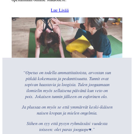
Lue Lisää
“Opetus on todella ammattitaitoista, arvostan sun
pitkää kokemusta ja pedanttisuutta. Tunnit ovat
sopivan haastavia ja loogisia. Tulen joogaamaan
ilomielin myös sellaisena päivänä kun veto on
pois. Jokaisen tunnin jälkeen on euforinen olo.
Ja plussaa on myös se että ymmärrät keski-ikäisen
naisen kropan ja mielen ongelmia.
Siihen on syy että pysyn ryhmässäsi vuodesta
toiseen: olet paras joogaope♥️.”