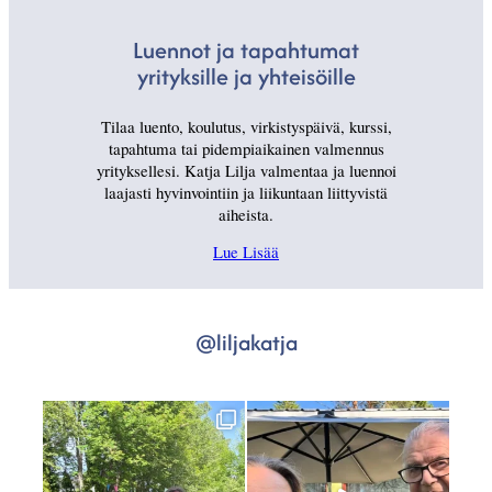
Luennot ja tapahtumat
yrityksille ja yhteisöille
Tilaa luento, koulutus, virkistyspäivä, kurssi,
tapahtuma tai pidempiaikainen valmennus
yrityksellesi. Katja Lilja valmentaa ja luennoi
laajasti hyvinvointiin ja liikuntaan liittyvistä
aiheista.
Lue Lisää
@liljakatja