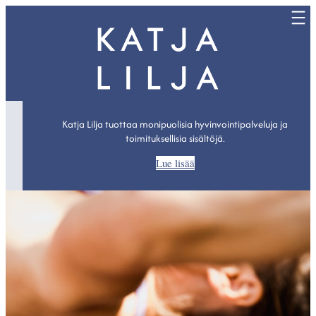
Siirry
sisältöön
Katja Lilja tuottaa monipuolisia hyvinvointipalveluja ja
toimituksellisia sisältöjä.
Lue lisää